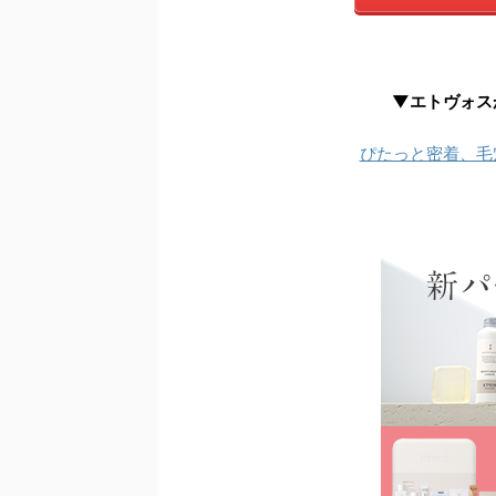
▼エトヴォス
ぴたっと密着、毛