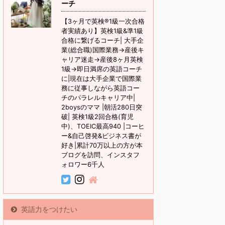
ーチ
【3ヶ月で英検®1級一次合格
者実績あり】英検1級&準1級
合格に繋げるコーチ| 大手企
業(総合職)国際業務→産後キ
ャリア迷走→産後8ヶ月英検
1級→即日満席の英語コーチ
に|現在は大手企業で国際業
務に従事しながら英語コー
チのパラレルキャリア中|
2boysのママ |朝活280日突
破| 英検1級2回合格(育児
中)、TOEIC最高940 |コーヒ
ー&自己啓発&ビジネス書が
好き|累計70万以上の方が本
ブログを訪問、インスタフ
ォロワー6千人
英語力をつけたい